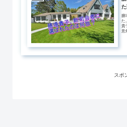
た
膳
た
貴
意
ん
スポ