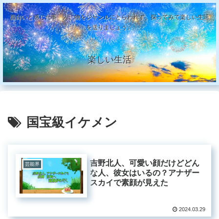
面白いと感じた事、人、物をジャンルにとらわれず、探ってみて楽しい生活
を送りましょう。
楽しい生活
国宝級イケメン
吉野北人、可愛い顔だけどどん
芸能界
な人、彼女はいるの？アナザー
スカイで素顔が見えた
2024.03.29