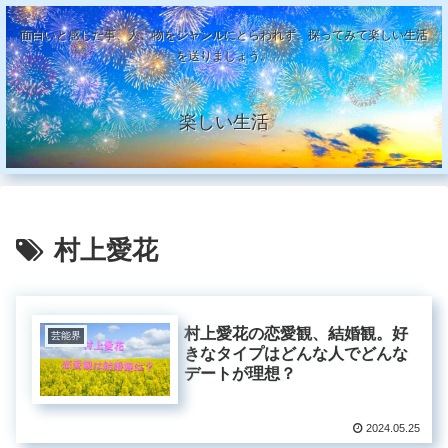
面白いと感じた事、人、物をジャンルにとらわれず、探ってみて楽しい生活
を送りましょう。
楽しい生活
村上愛花
村上愛花の恋愛観、結婚観。好
芸能界
きなタイプはどんな人でどんな
デートが理想？
2024.05.25