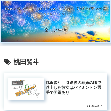
面白いと感じた事、人、物をジャンルにとらわれず、探ってみて楽しい生活
を送りましょう。
楽しい生活
桃田賢斗
桃田賢斗、引退後の結婚の噂で
スポーツ
浮上した彼女はバドミントン選
手で問題あり
2024.05.13