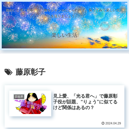
面白いと感じた事、人、物をジャンルにとらわれず、探ってみて楽しい生活
を送りましょう。
楽しい生活
藤原彰子
見上愛、「光る君へ」で藤原彰
芸能界
子役が話題、“りょう”に似てる
けど関係はあるの？
2024.04.29