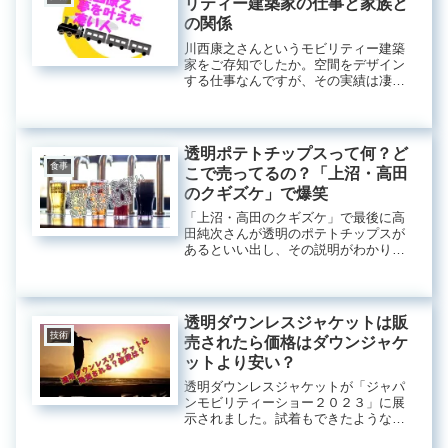
リティー建築家の仕事と家族と
の関係
川西康之さんというモビリティー建築
家をご存知でしたか。空間をデザイン
する仕事なんですが、その実績は凄い
んです。沢山の国内外の賞を獲ってい
るんです。小学校の頃から鉄道の虜に
なってからその夢を叶えてしまった人
なんです。しかも一流の建築家。
透明ポテトチップスって何？ど
食事
こで売ってるの？「上沼・高田
のクギズケ」で爆笑
「上沼・高田のクギズケ」で最後に高
田純次さんが透明のポテトチップスが
あるといい出し、その説明がわかりに
くすぎて爆笑になりました。本当に透
明のポテチがあるなら見てみたい。食
べてみたい。そう思って調べてみまし
た。ありました。でも、売っていない
透明ダウンレスジャケットは販
んです。
技術
売されたら価格はダウンジャケ
ットより安い？
透明ダウンレスジャケットが「ジャパ
ンモビリティーショー２０２３」に展
示されました。試着もできたようなん
ですが、どんなものなのか興味が脇混