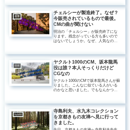
ました。ダウンジャケットと暖かさが
変わらないということはダウンレスの
ほうが軽いということですよね。発売
チェルシーが製造終了。なぜ？
されるんでしょうか。
食事
今販売されているもので最後。
CMの曲が聞けない
明治の「チェルシー」が販売終了にな
ります。残念がっている方も多いので
はないでしょうか。なぜ、人気なのに
販売しなくなるんでしょうか。やはり
売上のことが関係しているんでしょう
か。私もあめは好きではないんですが
「チェルシー」だけは買うんです。
ヤクルト1000のCM、坂本龍馬
技術
役は誰？本人そっくりだけど
CGなの
ヤクルト1000のCMで坂本龍馬さんが蘇
りました。こんなに似ている人がいる
のかなと思いました。でもなんかつ樹
った顔のようにも見える。やはり現在
の技術を駆使して作り出したようで
す。坂本龍馬さんはいつまでも日本人
の英雄なんですね。特に大変な今は。
寺島利夫、水九木コレクション
syumi
を京都きもの友禅へ見に行って
きました。
先日、京都きもの友禅へ寺島利夫先生