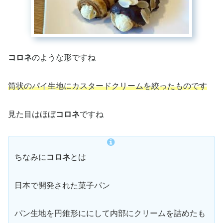
コロネ
のような形ですね
筒状のパイ生地にカスタードクリームを絞ったものです
見た目はほぼ
コロネ
ですね
ちなみに
コロネ
とは
日本で開発された菓子パン
パン生地を円錐形ににして内部にクリームを詰めたも