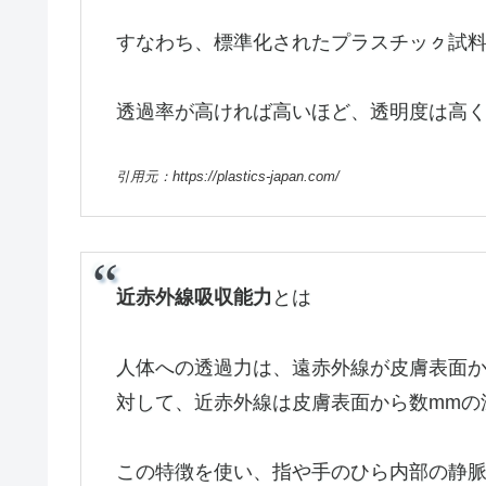
すなわち、標準化されたプラスチッㇰ試
透過率が高ければ高いほど、透明度は高
引用元：https://plastics-japan.com/
近赤外線吸収能力
とは
人体への透過力は、遠赤外線が皮膚表面か
対して、近赤外線は皮膚表面から数mmの
この特徴を使い、指や手のひら内部の静