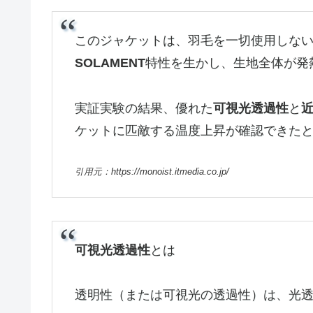
このジャケットは、羽毛を一切使用しな
SOLAMENT
特性を生かし、生地全体が発
実証実験の結果、優れた
可視光透過性
と
ケットに匹敵する温度上昇が確認できた
引用元：https://monoist.itmedia.co.jp/
可視光透過性
とは
透明性（または可視光の透過性）は、光