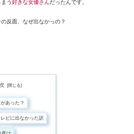
しまう
好きな女優さん
だったんです。
その反面、なぜ出なかっの？
次
何があった？
テレビに出なかった訳
出産は